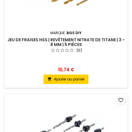
MARQUE:
BGS DIY
JEU DE FRAISES HSS | REVÊTEMENT NITRATE DE TITANE | 3 -
8 MM | 5 PIÈCES
(0)
10,74 €
Ajouter au panier

favorite_border