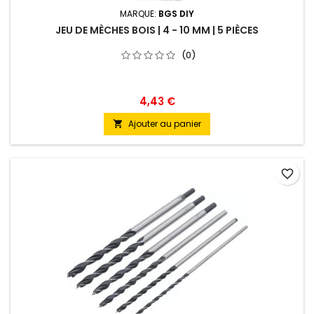
MARQUE:
BGS DIY
JEU DE MÈCHES BOIS | 4 - 10 MM | 5 PIÈCES
(0)
4,43 €
Ajouter au panier

favorite_border