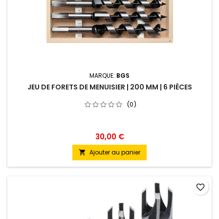
MARQUE:
BGS
JEU DE FORETS DE MENUISIER | 200 MM | 6 PIÈCES
(0)
30,00 €
Ajouter au panier

favorite_border