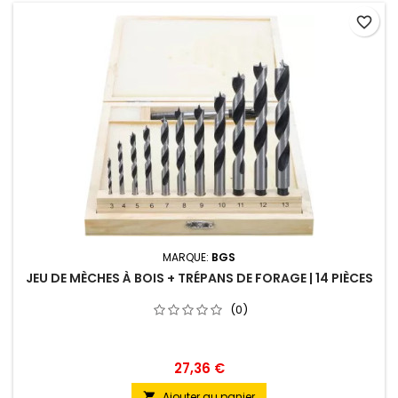
favorite_border
MARQUE:
BGS
JEU DE MÈCHES À BOIS + TRÉPANS DE FORAGE | 14 PIÈCES
(0)
27,36 €
Ajouter au panier
