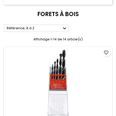
FORETS À BOIS

Référence, A à Z
Affichage 1-14 de 14 article(s)
favorite_border