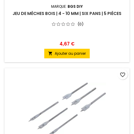
MARQUE:
BGS DIY
JEU DE MÈCHES BOIS | 4 - 10 MM | SIX PANS | 5 PIÈCES
(0)
4,67 €
Ajouter au panier

favorite_border