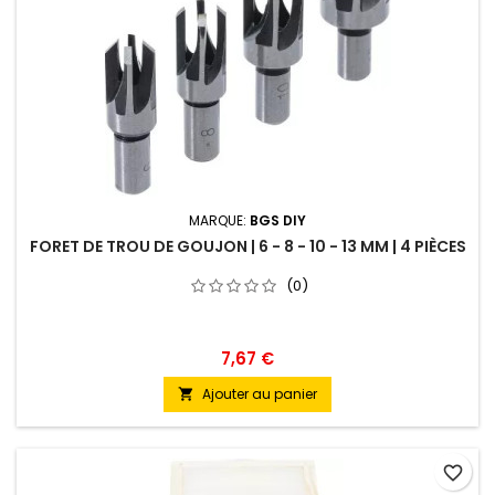
MARQUE:
BGS DIY
FORET DE TROU DE GOUJON | 6 - 8 - 10 - 13 MM | 4 PIÈCES
(0)
7,67 €
Ajouter au panier

favorite_border