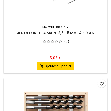
MARQUE:
BGS DIY
JEU DE FORETS À MAIN | 2,5 - 5 MM | 4 PIÈCES
(0)
5,03 €
Ajouter au panier

favorite_border