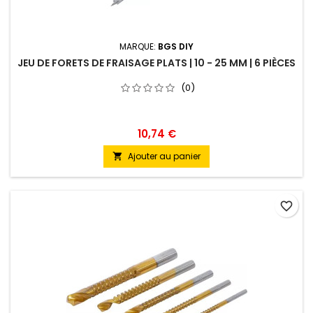
MARQUE:
BGS DIY
JEU DE FORETS DE FRAISAGE PLATS | 10 - 25 MM | 6 PIÈCES
(0)
10,74 €
Ajouter au panier

favorite_border