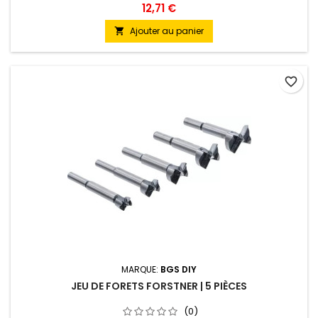
12,71 €
Ajouter au panier

favorite_border
MARQUE:
BGS DIY
JEU DE FORETS FORSTNER | 5 PIÈCES
(0)