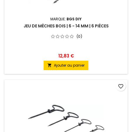
MARQUE:
BGS DIY
JEU DE MÈCHES BOIS | 6 - 14 MM | 6 PIÈCES
(0)
12,83 €
Ajouter au panier

favorite_border