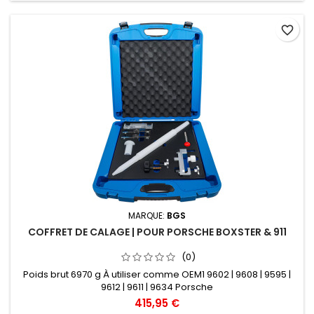
favorite_border
MARQUE:
BGS
COFFRET DE CALAGE | POUR PORSCHE BOXSTER & 911
(0)
Poids brut 6970 g À utiliser comme OEM1 9602 | 9608 | 9595 |
9612 | 9611 | 9634 Porsche
415,95 €