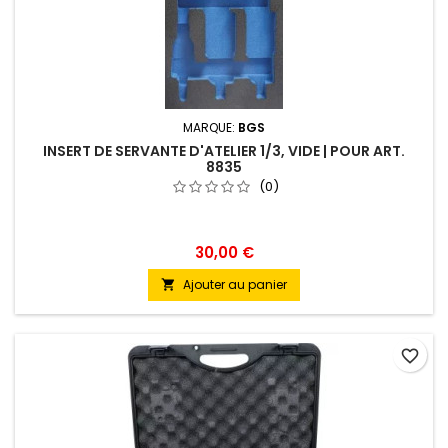
MARQUE:
BGS
INSERT DE SERVANTE D'ATELIER 1/3, VIDE | POUR ART.
8835
(0)
30,00 €
Ajouter au panier

favorite_border