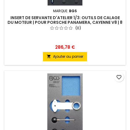
MARQUE:
BGS
INSERT DE SERVANTE D'ATELIER 1/3: OUTILS DE CALAGE
DU MOTEUR | POUR PORSCHE PANAMERA, CAYENNE V8 | 8
PIÈCES
(0)
286,78 €
Ajouter au panier

favorite_border