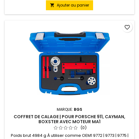
Ajouter au panier

favorite_border
MARQUE:
BGS
COFFRET DE CALAGE | POUR PORSCHE 911, CAYMAN,
BOXSTER AVEC MOTEUR MA1
(0)
Poids brut 4984 g À utiliser comme OEM1 9772 | 9773 | 9775 |