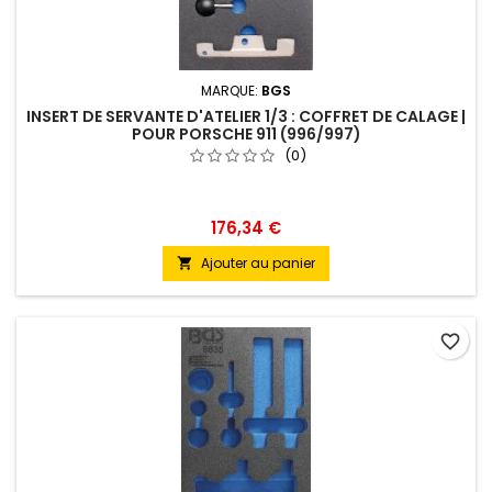
MARQUE:
BGS
INSERT DE SERVANTE D'ATELIER 1/3 : COFFRET DE CALAGE |
POUR PORSCHE 911 (996/997)
(0)
176,34 €
Ajouter au panier

favorite_border