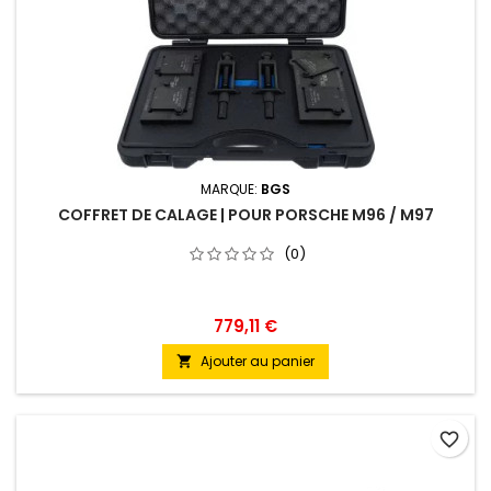
MARQUE:
BGS
COFFRET DE CALAGE | POUR PORSCHE M96 / M97
(0)
779,11 €
Ajouter au panier

favorite_border