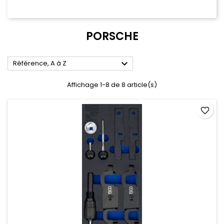
PORSCHE

Référence, A à Z
Affichage 1-8 de 8 article(s)
favorite_border