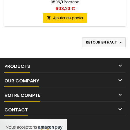
9595/1 Porsche
603,23 €
Ajouter au panier

RETOUR EN HAUT


PRODUCTS

OUR COMPANY

VOTRE COMPTE

CONTACT