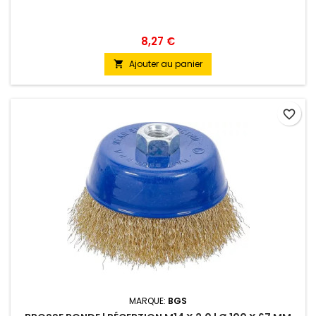
8,27 €
Ajouter au panier

favorite_border
MARQUE:
BGS