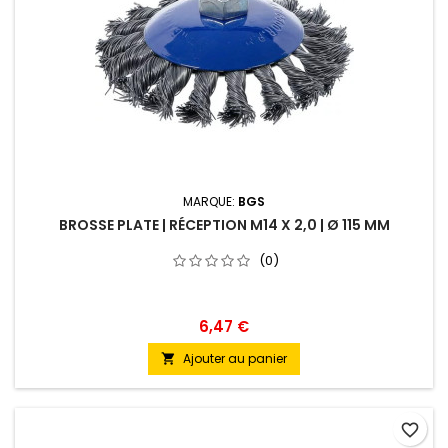
MARQUE:
BGS
BROSSE PLATE | RÉCEPTION M14 X 2,0 | Ø 115 MM
(0)
6,47 €
Ajouter au panier

favorite_border