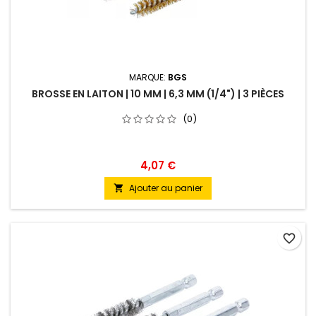
MARQUE:
BGS
BROSSE EN LAITON | 10 MM | 6,3 MM (1/4") | 3 PIÈCES
(0)
4,07 €
Ajouter au panier

favorite_border