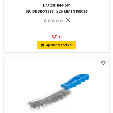
MARQUE:
BGS DIY
JEU DE BROSSES | 225 MM | 3 PIÈCES
(0)
6,11 €
Ajouter au panier

favorite_border