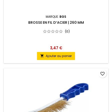
MARQUE:
BGS
BROSSE EN FIL D’ACIER | 260 MM
(0)
3,47 €
Ajouter au panier

favorite_border