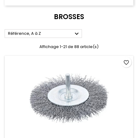
BROSSES

Référence, A à Z
Affichage 1-21 de 88 article(s)
favorite_border