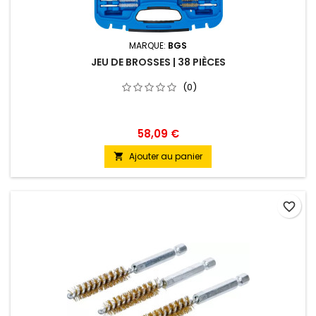
MARQUE:
BGS
JEU DE BROSSES | 38 PIÈCES
(0)
58,09 €
Ajouter au panier

favorite_border