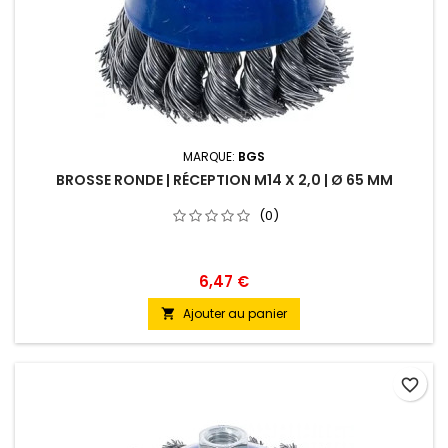
MARQUE:
BGS
BROSSE RONDE | RÉCEPTION M14 X 2,0 | Ø 65 MM
(0)
6,47 €
Ajouter au panier

favorite_border