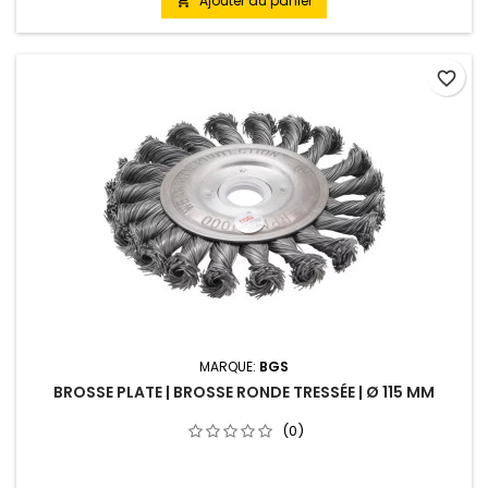
Ajouter au panier

favorite_border
MARQUE:
BGS
BROSSE PLATE | BROSSE RONDE TRESSÉE | Ø 115 MM
(0)