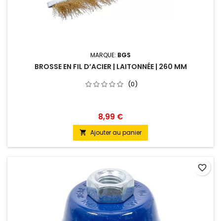
MARQUE:
BGS
BROSSE EN FIL D’ACIER | LAITONNÉE | 260 MM
(0)
8,99 €
Ajouter au panier

favorite_border