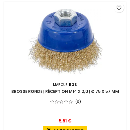
favorite_border
MARQUE:
BGS
BROSSE RONDE | RÉCEPTION M14 X 2,0 | Ø 75 X 57 MM
(0)
5,51 €