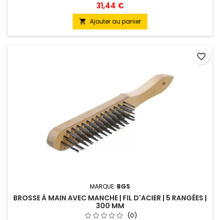
31,44 €
Ajouter au panier

favorite_border
MARQUE:
BGS
BROSSE À MAIN AVEC MANCHE | FIL D'ACIER | 5 RANGÉES |
300 MM
(0)