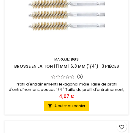
MARQUE:
BGS
BROSSE EN LAITON | 11 MM | 6,3 MM (1/4") | 3 PIÈCES
(0)
Profil d'entraînement Hexagonal mâle Taille de profil
d'entraînement, pouces 1/4 " Taille de profil d'entraînement,
métrique 6,3 mm Poids brut 46 g
4,07 €
Ajouter au panier

favorite_border