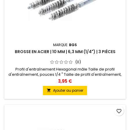
MARQUE:
BGS
BROSSE EN ACIER | 10 MM | 6,3 MM (1/4") | 3 PIÈCES
(0)
Profil d'entraînement Hexagonal mâle Taille de profil
d'entraînement, pouces 1/4 " Taille de profil d'entraînement,
métrique 6,3 mm Poids brut 46 g
3,95 €
Ajouter au panier

favorite_border