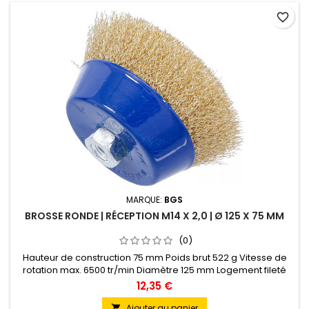
favorite_border
MARQUE:
BGS
BROSSE RONDE | RÉCEPTION M14 X 2,0 | Ø 125 X 75 MM
(0)
Hauteur de construction 75 mm Poids brut 522 g Vitesse de
rotation max. 6500 tr/min Diamètre 125 mm Logement fileté
M14 x 2 Matériau des poils Fil d'acier Traitement de surface
12,35 €
Laitonné Adapté à l'emballage en tenture Oui
Ajouter au panier
