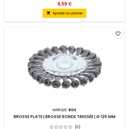
6,59 €
Ajouter au panier

favorite_border
MARQUE:
BGS
BROSSE PLATE | BROSSE RONDE TRESSÉE | Ø 125 MM
(0)