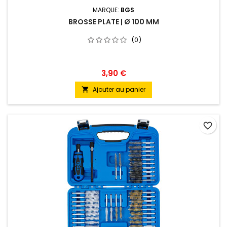
MARQUE:
BGS
BROSSE PLATE | Ø 100 MM
(0)
3,90 €
Ajouter au panier

favorite_border