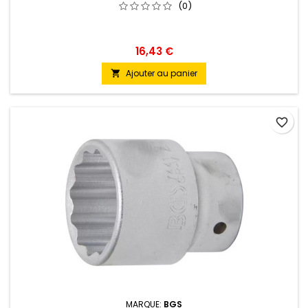
(0)
16,43 €
Ajouter au panier

favorite_border
MARQUE:
BGS