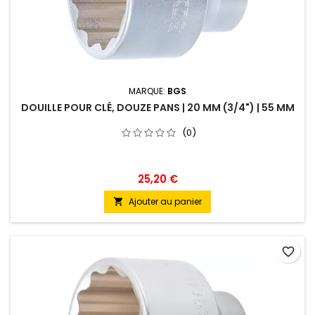
MARQUE:
BGS
DOUILLE POUR CLÉ, DOUZE PANS | 20 MM (3/4") | 55 MM
(0)
25,20 €
Ajouter au panier

favorite_border