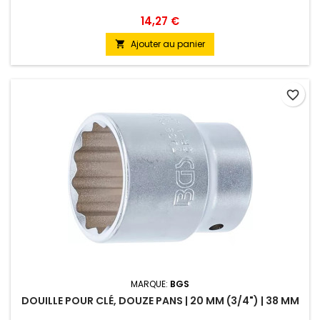
14,27 €
Ajouter au panier

favorite_border
MARQUE:
BGS
DOUILLE POUR CLÉ, DOUZE PANS | 20 MM (3/4") | 38 MM