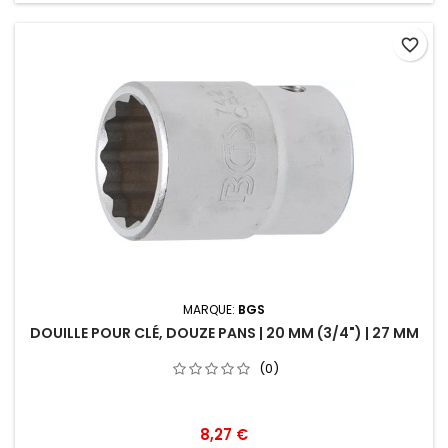
favorite_border
MARQUE:
BGS
DOUILLE POUR CLÉ, DOUZE PANS | 20 MM (3/4") | 27 MM
(0)
8,27 €