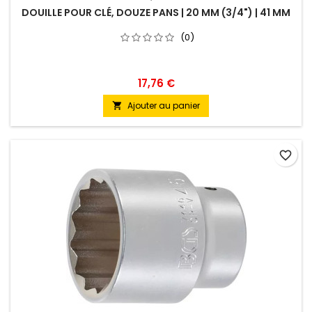
DOUILLE POUR CLÉ, DOUZE PANS | 20 MM (3/4") | 41 MM
(0)
17,76 €
Ajouter au panier

favorite_border