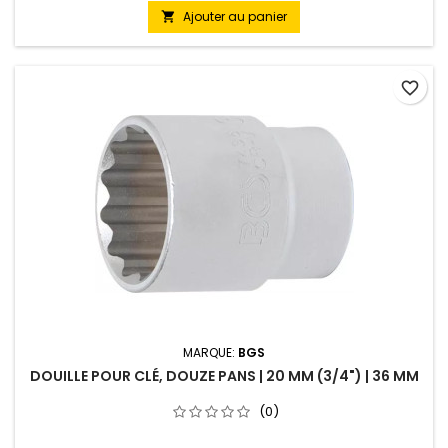
Ajouter au panier

favorite_border
MARQUE:
BGS
DOUILLE POUR CLÉ, DOUZE PANS | 20 MM (3/4") | 36 MM
(0)