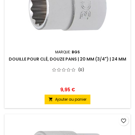
MARQUE:
BGS
DOUILLE POUR CLÉ, DOUZE PANS | 20 MM (3/4") | 24 MM
(0)
9,95 €
Ajouter au panier

favorite_border