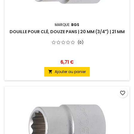
MARQUE:
BGS
DOUILLE POUR CLÉ, DOUZE PANS | 20 MM (3/4") | 21 MM
(0)
6,71 €
Ajouter au panier

favorite_border