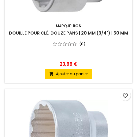
MARQUE:
BGS
DOUILLE POUR CLÉ, DOUZE PANS | 20 MM (3/4") | 50 MM
(0)
23,88 €
Ajouter au panier

favorite_border