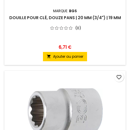
MARQUE:
BGS
DOUILLE POUR CLÉ, DOUZE PANS | 20 MM (3/4") | 19 MM
(0)
6,71 €
Ajouter au panier

favorite_border