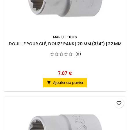
MARQUE:
BGS
DOUILLE POUR CLÉ, DOUZE PANS | 20 MM (3/4") | 22 MM
(0)
7,07 €
Ajouter au panier

favorite_border