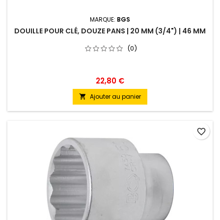
MARQUE:
BGS
DOUILLE POUR CLÉ, DOUZE PANS | 20 MM (3/4") | 46 MM
(0)
22,80 €
Ajouter au panier

favorite_border