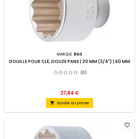
MARQUE:
BGS
DOUILLE POUR CLÉ, DOUZE PANS | 20 MM (3/4") | 60 MM
(0)
27,84 €
Ajouter au panier

favorite_border