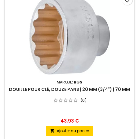
favorite_border
MARQUE:
BGS
DOUILLE POUR CLÉ, DOUZE PANS | 20 MM (3/4") | 70 MM
(0)
43,93 €
Ajouter au panier
