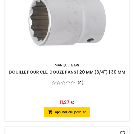
MARQUE:
BGS
DOUILLE POUR CLÉ, DOUZE PANS | 20 MM (3/4") | 30 MM
(0)
11,27 €
Ajouter au panier

favorite_border