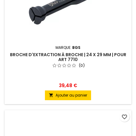
MARQUE:
BGS
BROCHE D'EXTRACTION À BROCHE | 24 X 29 MM | POUR
ART 7710
(0)
39,48 €
Ajouter au panier

favorite_border