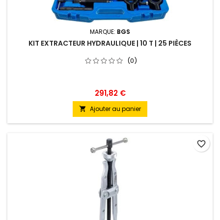
MARQUE:
BGS
KIT EXTRACTEUR HYDRAULIQUE | 10 T | 25 PIÈCES
(0)
291,82 €
Ajouter au panier

favorite_border