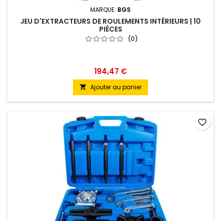
MARQUE:
BGS
JEU D'EXTRACTEURS DE ROULEMENTS INTÉRIEURS | 10
PIÈCES
(0)
194,47 €
Ajouter au panier

favorite_border