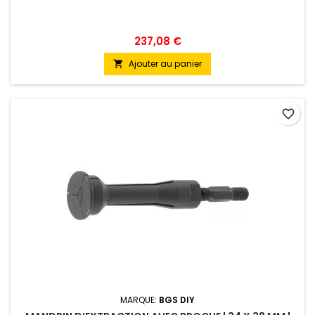
237,08 €
Ajouter au panier

favorite_border
MARQUE:
BGS DIY