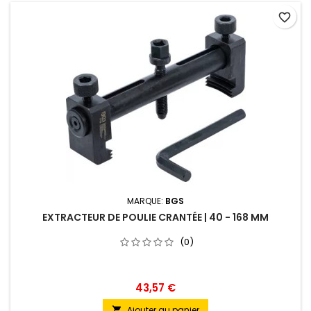
favorite_border
MARQUE:
BGS
EXTRACTEUR DE POULIE CRANTÉE | 40 - 168 MM
(0)
43,57 €
Ajouter au panier
