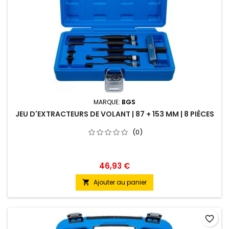
MARQUE:
BGS
JEU D'EXTRACTEURS DE VOLANT | 87 + 153 MM | 8 PIÈCES
(0)
46,93 €
Ajouter au panier

favorite_border