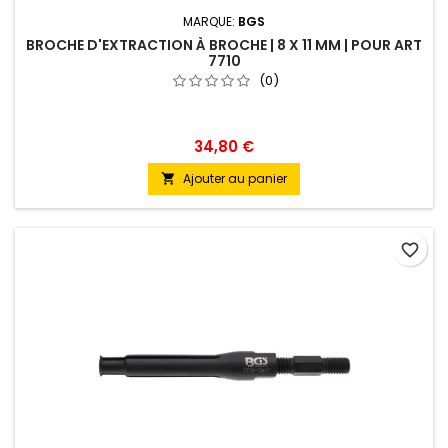
MARQUE:
BGS
BROCHE D'EXTRACTION À BROCHE | 8 X 11 MM | POUR ART
7710
(0)
34,80 €
Ajouter au panier

favorite_border