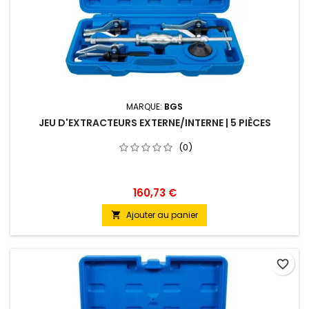
MARQUE:
BGS
JEU D'EXTRACTEURS EXTERNE/INTERNE | 5 PIÈCES
(0)
160,73 €
Ajouter au panier

favorite_border