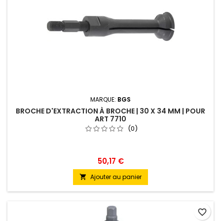
MARQUE:
BGS
BROCHE D'EXTRACTION À BROCHE | 30 X 34 MM | POUR
ART 7710
(0)
50,17 €
Ajouter au panier

favorite_border