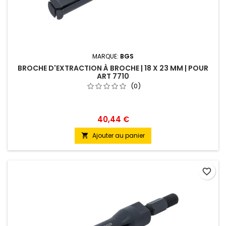
MARQUE:
BGS
BROCHE D'EXTRACTION À BROCHE | 18 X 23 MM | POUR
ART 7710
(0)
40,44 €
Ajouter au panier

favorite_border