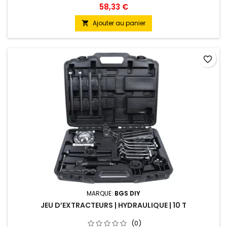
58,33 €
Ajouter au panier

favorite_border
MARQUE:
BGS DIY
JEU D’EXTRACTEURS | HYDRAULIQUE | 10 T
(0)