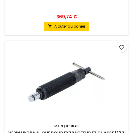
369,74 €
Ajouter au panier

favorite_border
MARQUE:
BGS