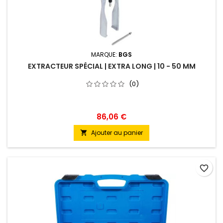
MARQUE:
BGS
EXTRACTEUR SPÉCIAL | EXTRA LONG | 10 - 50 MM
(0)
86,06 €
Ajouter au panier

favorite_border