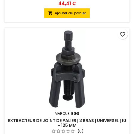
44,41 €
Ajouter au panier

favorite_border
MARQUE:
BGS
EXTRACTEUR DE JOINT DE PALIER | 3 BRAS | UNIVERSEL | 10
- 125 MM
(0)