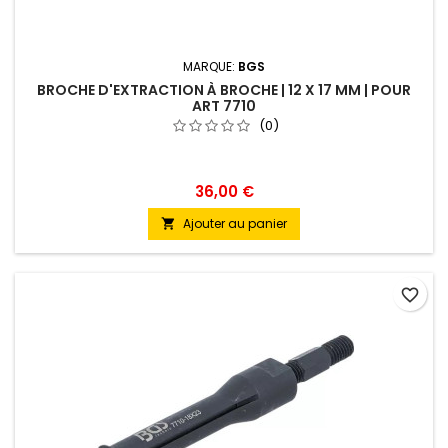
MARQUE:
BGS
BROCHE D'EXTRACTION À BROCHE | 12 X 17 MM | POUR
ART 7710
(0)
36,00 €
Ajouter au panier

favorite_border