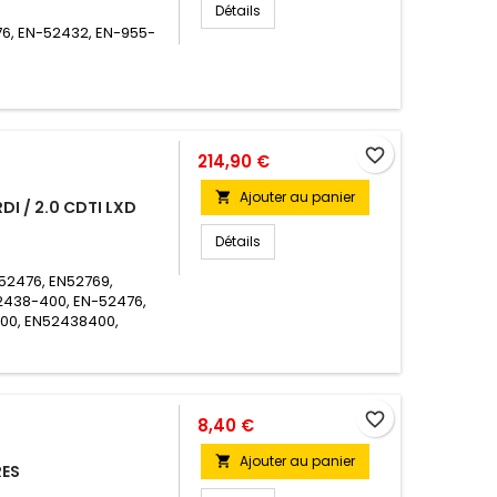
Détails
76, EN-52432, EN-955-
favorite_border
214,90 €
Ajouter au panier

DI / 2.0 CDTI LXD
Détails
52476, EN52769,
52438-400, EN-52476,
100, EN52438400,
favorite_border
8,40 €
Ajouter au panier

RES