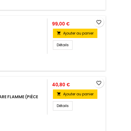
favorite_border
99,00 €
Ajouter au panier

Détails
favorite_border
40,80 €
Ajouter au panier

ARE FLAMME (PIÈCE
Détails