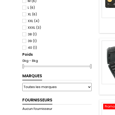
M
(6)
L
(6)
XL
(6)
XXL
(4)
XXXL
(3)
38
(1)
39
(1)
40
(1)
Poids
41
(1)
0kg - 8kg
42
(1)
43
(1)
44
(1)
MARQUES
45
(1)
46
(1)
FOURNISSEURS
Promo 
Aucun fournisseur