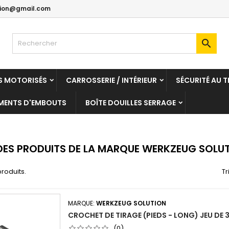
tion@gmail.com
es listes d'envies
(modalTitle))
réer une liste d'envies
onnexion

Créer une nouvelle liste
confirmMessage))
us devez être connecté pour ajouter des produits à votre liste
m de la liste d'envies
nvies.
ES MOTORISÉS
CARROSSERIE / INTÉRIEUR
SÉCURITÉ AU T
((cancelText))
((modalDeleteText)
Annuler
Connexio
MENTS D'EMBOUTS
BOÎTE DOUILLES SERRAGE
Annuler
Créer une liste d'envie
 DES PRODUITS DE LA MARQUE WERKZEUG SOLU
 produits.
Tr
MARQUE:
WERKZEUG SOLUTION
CROCHET DE TIRAGE (PIEDS - LONG) JEU DE 
(0)