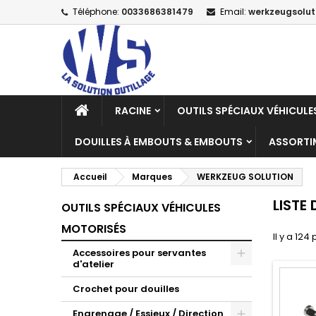
Téléphone:
0033686381479
Email:
werkzeugsolu
M
(
C
C
add_circle_outline
((
Vo
No
d'e
RACINE
OUTILS SPÉCIAUX VÉHICUL
DOUILLES À EMBOUTS & EMBOUTS
ASSORTI
Accueil
Marques
WERKZEUG SOLUTION
LISTE
OUTILS SPÉCIAUX VÉHICULES
MOTORISÉS
Il y a 124
Accessoires pour servantes
d'atelier
Crochet pour douilles
Engrenage / Essieux / Direction