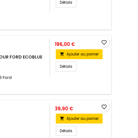
Détails
favorite_border
196,00 €
Ajouter au panier

 POUR FORD ECOBLUE
Détails
6 Ford
favorite_border
39,90 €
Ajouter au panier

Détails