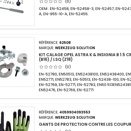
(0)
OEM : EN-52458, EN-52458-3, EN-52457, EN-524
A, EN-955-10-A, EN-52455.
RÉFÉRENCE:
62508
MARQUE:
WERKZEUG SOLUTION
KIT CALAGE OPEL ASTRA K & INSIGNIA B 1.5 CR
(B16) / LSQ (Z18)
(0)
EN-52780, EN50513, EN52438100, EN52438400, EN
EN52771, EN52783, EN-50513, EN-52438-100, EN-
EN-52769, EN-52771, EN-52783, EN50 513EN52438
EN52476, EN-52769, EN-52771
RÉFÉRENCE:
4059904093553
MARQUE:
WERKZEUG SOLUTION
GANTS DE PROTECTION CONTRE LES COUPU