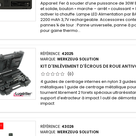
Appareil: Fer à souder d’une puissance de 30W
et solide, bouton « marche – arrêt » coulissant 
activer la chauffe. Lampe LED Alimentation par B
2200 mAh 3,7V rechargeable. Accessoires conten
pannes ¼ de tour : Panne universelle, panne à po
pour gaine thermo...
RÉFÉRENCE:
42025
MARQUE:
WERKZEUG SOLUTION
KIT D'ENLÈVEMENT D'ÉCROUS DE ROUE ANTIV
(0)
4 guides de centrage internes en nylon 3 guide
métalliques 1 guide de centrage métallique pou
tournent librement 2 forets spéciaux ultrarésistan
support d’extracteur à impact 1 outil de démont
impact
!
RÉFÉRENCE:
43026
MARQUE:
WERKZEUG SOLUTION