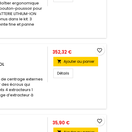
 Boîtier ergonomique
+ bouton-poussoir pour
ATTERIE LITHIUM-ION
us dans le kit: 3
inte fine et panne
favorite_border
352,32 €
Ajouter au panier

OL
Détails
s de centrage externes
r des écrous qui
ts 4 extracteurs 1
age d’extracteur à
favorite_border
35,90 €