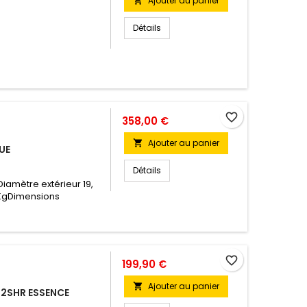
Ajouter au panier

Détails
favorite_border
358,00 €
Ajouter au panier

UE
Détails
iamètre extérieur 19,
KgDimensions
favorite_border
199,90 €
Ajouter au panier

F12SHR ESSENCE