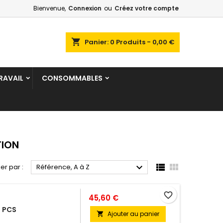
Bienvenue,
Connexion
ou
Créez votre compte
×
×
×
×
shopping_cart
Panier:
0
Produits - 0,00 €
RAVAIL
CONSOMMABLES
)
n
s
TION



ier par :
Référence, A à Z
favorite_border
45,60 €
3 PCS
Ajouter au panier
