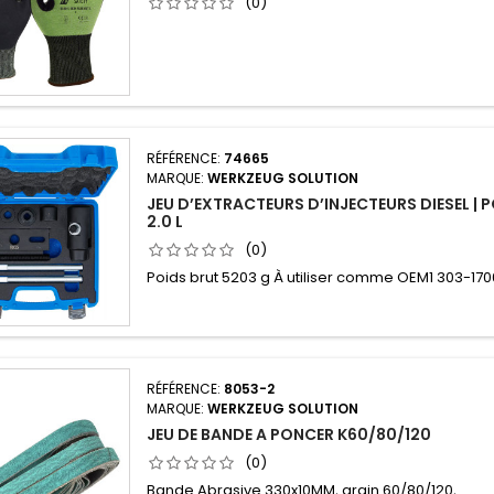
(0)
RÉFÉRENCE:
74665
MARQUE:
WERKZEUG SOLUTION
JEU D’EXTRACTEURS D’INJECTEURS DIESEL |
2.0 L
(0)
Poids brut 5203 g À utiliser comme OEM1 303-170
RÉFÉRENCE:
8053-2
MARQUE:
WERKZEUG SOLUTION
JEU DE BANDE A PONCER K60/80/120
(0)
Bande Abrasive 330x10MM, grain 60/80/120,