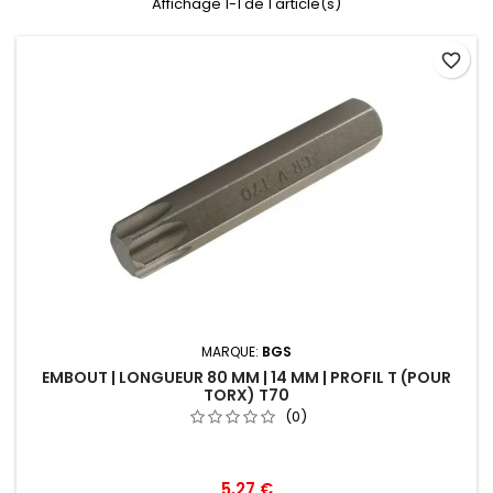
Affichage 1-1 de 1 article(s)
favorite_border
MARQUE:
BGS
EMBOUT | LONGUEUR 80 MM | 14 MM | PROFIL T (POUR
TORX) T70
(0)
5,27 €