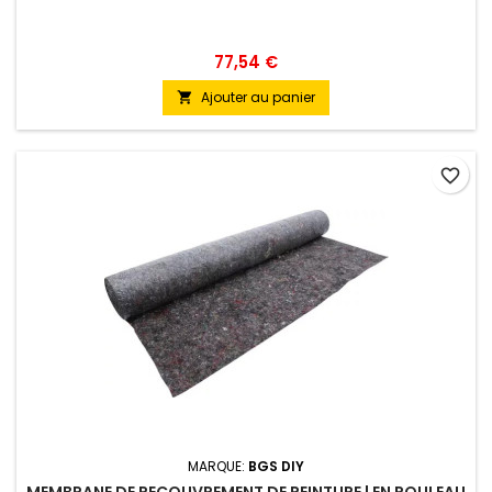
77,54 €
Ajouter au panier

favorite_border
MARQUE:
BGS DIY