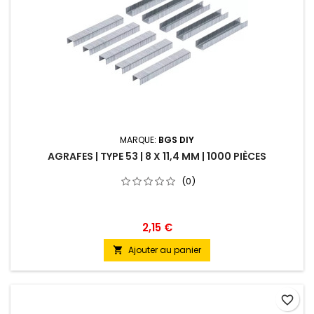
MARQUE:
BGS DIY
AGRAFES | TYPE 53 | 8 X 11,4 MM | 1000 PIÈCES
(0)
2,15 €
Ajouter au panier

favorite_border