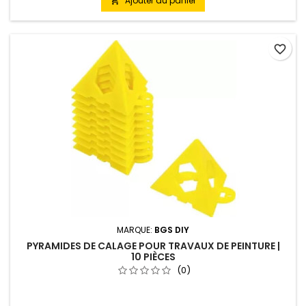
Ajouter au panier

favorite_border
MARQUE:
BGS DIY
PYRAMIDES DE CALAGE POUR TRAVAUX DE PEINTURE |
10 PIÈCES
(0)