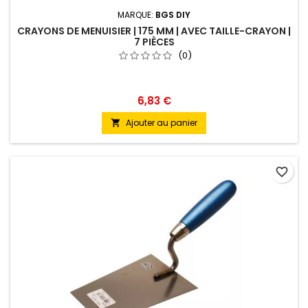
MARQUE:
BGS DIY
CRAYONS DE MENUISIER | 175 MM | AVEC TAILLE-CRAYON |
7 PIÈCES
(0)
6,83 €
Ajouter au panier

favorite_border