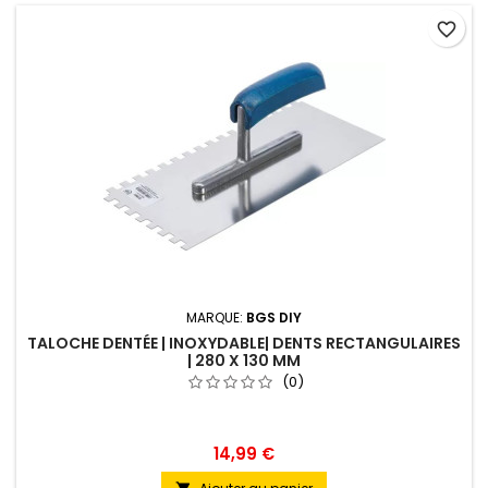
favorite_border
MARQUE:
BGS DIY
TALOCHE DENTÉE | INOXYDABLE| DENTS RECTANGULAIRES
| 280 X 130 MM
(0)
14,99 €