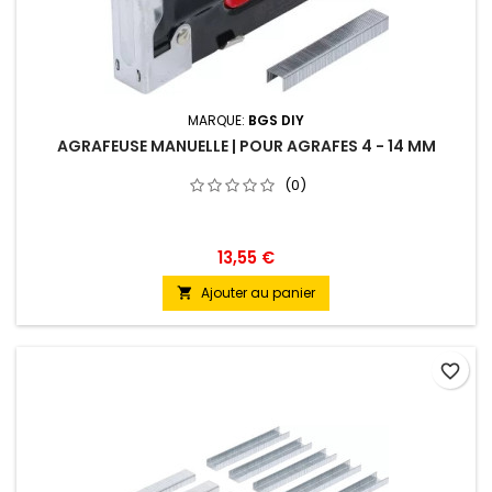
MARQUE:
BGS DIY
AGRAFEUSE MANUELLE | POUR AGRAFES 4 - 14 MM
(0)
13,55 €
Ajouter au panier

favorite_border