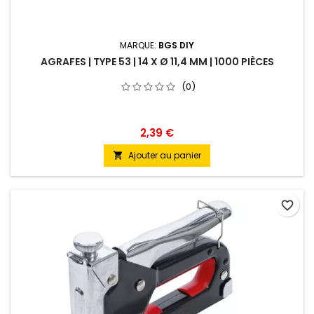
MARQUE:
BGS DIY
AGRAFES | TYPE 53 | 14 X Ø 11,4 MM | 1000 PIÈCES
(0)
2,39 €
Ajouter au panier

favorite_border