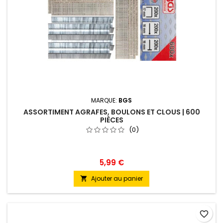
MARQUE:
BGS
ASSORTIMENT AGRAFES, BOULONS ET CLOUS | 600
PIÈCES
(0)
5,99 €
Ajouter au panier

favorite_border