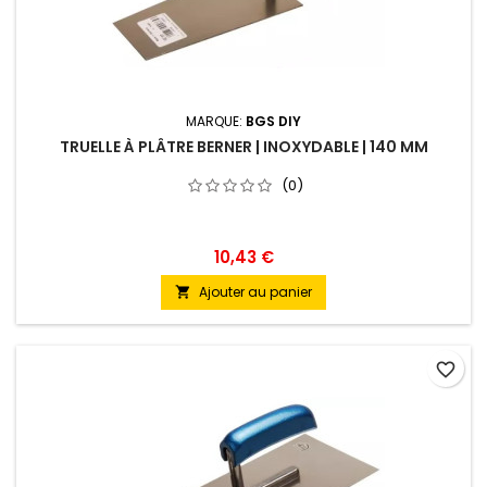
MARQUE:
BGS DIY
TRUELLE À PLÂTRE BERNER | INOXYDABLE | 140 MM
(0)
10,43 €
Ajouter au panier

favorite_border