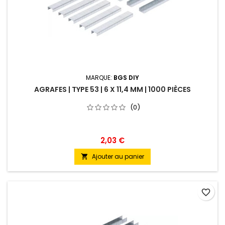
MARQUE:
BGS DIY
AGRAFES | TYPE 53 | 6 X 11,4 MM | 1000 PIÈCES
(0)
2,03 €
Ajouter au panier

favorite_border