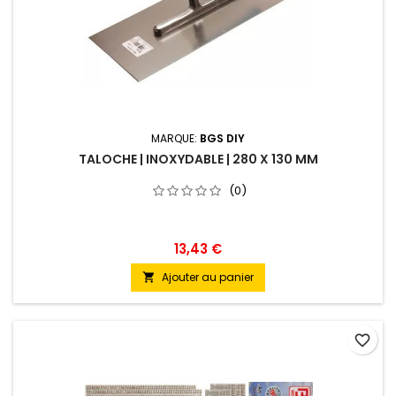
MARQUE:
BGS DIY
TALOCHE | INOXYDABLE | 280 X 130 MM
(0)
13,43 €
Ajouter au panier

favorite_border