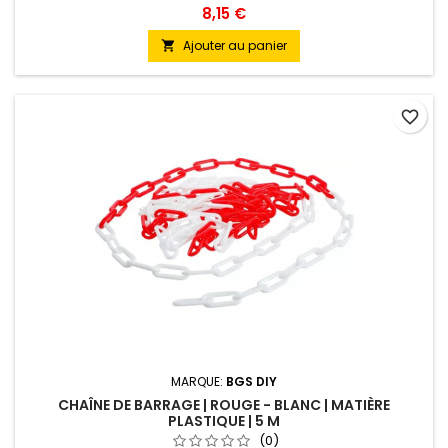
8,15 €
Ajouter au panier

favorite_border
MARQUE:
BGS DIY
CHAÎNE DE BARRAGE | ROUGE - BLANC | MATIÈRE
PLASTIQUE | 5 M
(0)