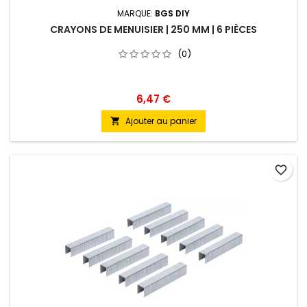
MARQUE:
BGS DIY
CRAYONS DE MENUISIER | 250 MM | 6 PIÈCES
(0)
6,47 €
Ajouter au panier

favorite_border