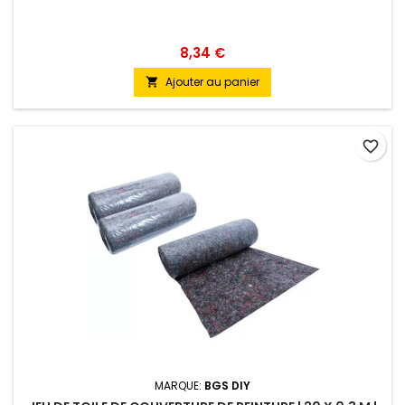
8,34 €
Ajouter au panier

favorite_border
MARQUE:
BGS DIY