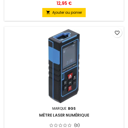
12,95 €
Ajouter au panier

favorite_border
MARQUE:
BGS
MÈTRE LASER NUMÉRIQUE
(0)