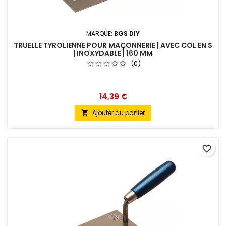
MARQUE:
BGS DIY
TRUELLE TYROLIENNE POUR MAÇONNERIE | AVEC COL EN S
| INOXYDABLE | 160 MM
(0)
14,39 €
Ajouter au panier

favorite_border