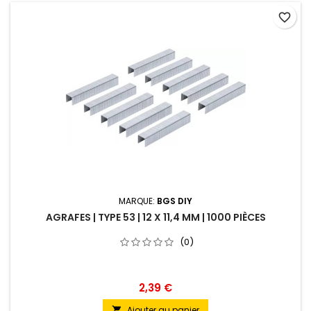
favorite_border
MARQUE:
BGS DIY
AGRAFES | TYPE 53 | 12 X 11,4 MM | 1000 PIÈCES
(0)
2,39 €
Ajouter au panier
