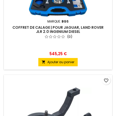
MARQUE:
BGS
COFFRET DE CALAGE | POUR JAGUAR, LAND ROVER
JLR 2.0 INGENIUM DIESEL
(0)
545,25 €
Ajouter au panier

favorite_border