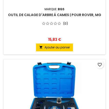
MARQUE:
BGS
OUTIL DE CALAGE D'ARBRE À CAMES | POUR ROVER, MG
(0)
15,83 €
Ajouter au panier

favorite_border