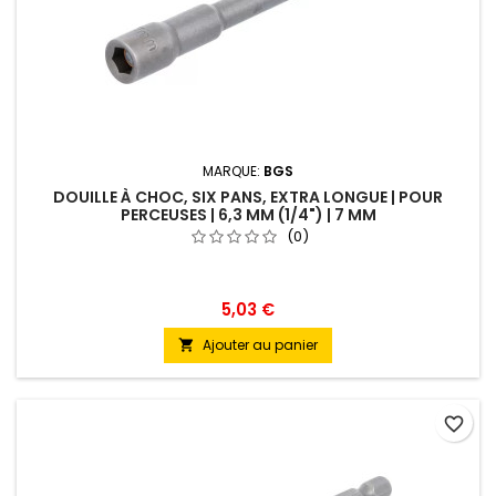
MARQUE:
BGS
DOUILLE À CHOC, SIX PANS, EXTRA LONGUE | POUR
PERCEUSES | 6,3 MM (1/4") | 7 MM
(0)
5,03 €
Ajouter au panier

favorite_border