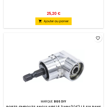
25,20 €
Ajouter au panier

favorite_border
MARQUE:
BGS DIY