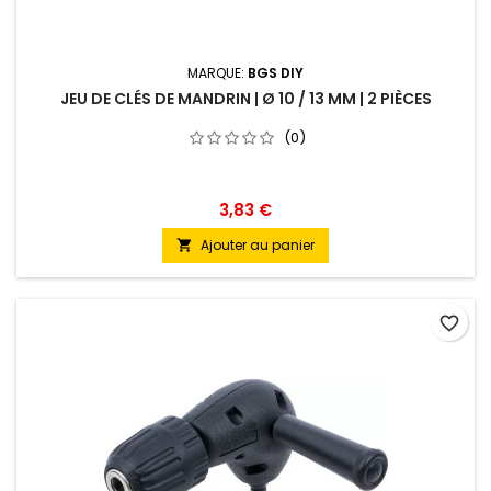
MARQUE:
BGS DIY
JEU DE CLÉS DE MANDRIN | Ø 10 / 13 MM | 2 PIÈCES
(0)
3,83 €
Ajouter au panier

favorite_border