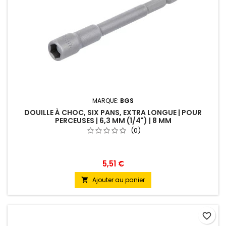
MARQUE:
BGS
DOUILLE À CHOC, SIX PANS, EXTRA LONGUE | POUR
PERCEUSES | 6,3 MM (1/4") | 8 MM
(0)
5,51 €
Ajouter au panier

favorite_border