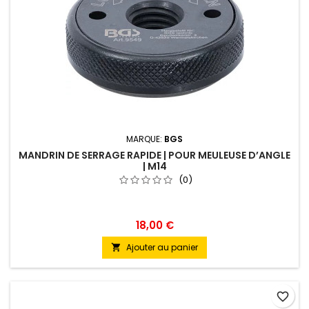
MARQUE:
BGS
MANDRIN DE SERRAGE RAPIDE | POUR MEULEUSE D’ANGLE
| M14
(0)
18,00 €
Ajouter au panier

favorite_border