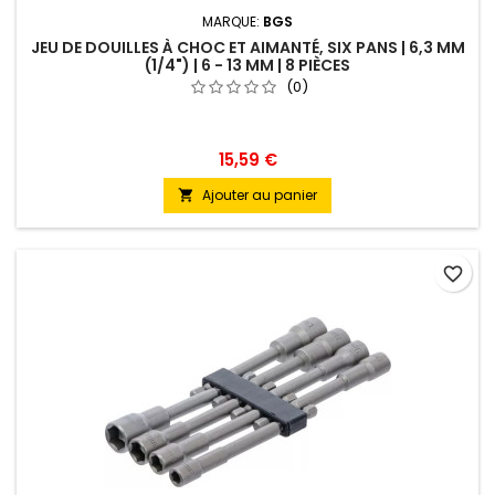
MARQUE:
BGS
JEU DE DOUILLES À CHOC ET AIMANTÉ, SIX PANS | 6,3 MM
(1/4") | 6 - 13 MM | 8 PIÈCES
(0)
15,59 €
Ajouter au panier

favorite_border