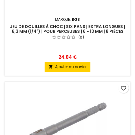
MARQUE:
BGS
JEU DE DOUILLES À CHOC | SIX PANS | EXTRA LONGUES |
6,3 MM (1/4") | POUR PERCEUSES | 6 - 13 MM | 8 PIÈCES
(0)
24,84 €
Ajouter au panier

favorite_border