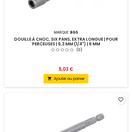
MARQUE:
BGS
DOUILLE À CHOC, SIX PANS, EXTRA LONGUE | POUR
PERCEUSES | 6,3 MM (1/4") | 6 MM
(0)
5,03 €
Ajouter au panier

favorite_border