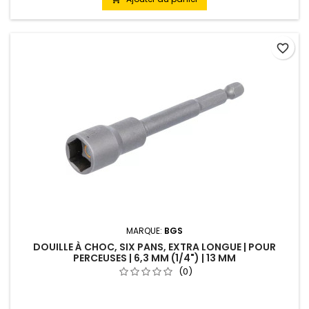
favorite_border
MARQUE:
BGS
DOUILLE À CHOC, SIX PANS, EXTRA LONGUE | POUR
PERCEUSES | 6,3 MM (1/4") | 13 MM
(0)