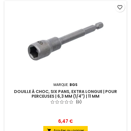
favorite_border
MARQUE:
BGS
DOUILLE À CHOC, SIX PANS, EXTRA LONGUE | POUR
PERCEUSES | 6,3 MM (1/4") | 11 MM
(0)
6,47 €
Ajouter au panier
