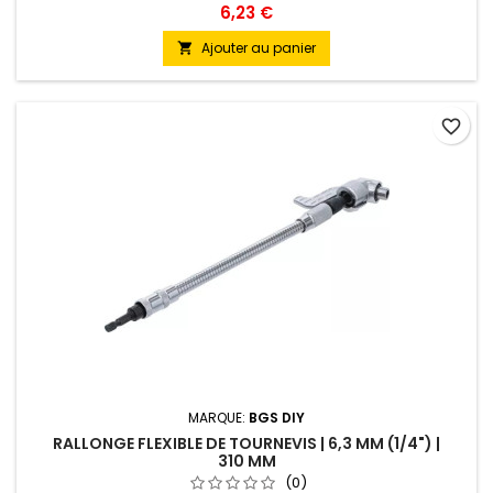
6,23 €
Ajouter au panier

favorite_border
MARQUE:
BGS DIY
RALLONGE FLEXIBLE DE TOURNEVIS | 6,3 MM (1/4") |
310 MM
(0)