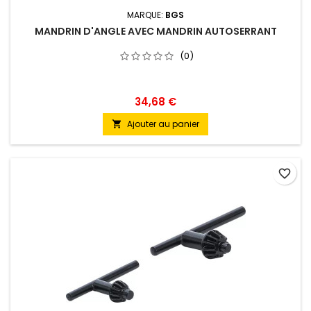
MARQUE:
BGS
MANDRIN D'ANGLE AVEC MANDRIN AUTOSERRANT
(0)
34,68 €
Ajouter au panier

favorite_border