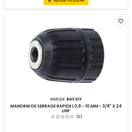
Ajouter au panier

favorite_border
MARQUE:
BGS DIY
MANDRIN DE SERRAGE RAPIDE | 0,8 - 10 MM - 3/8" X 24
UNF
(0)