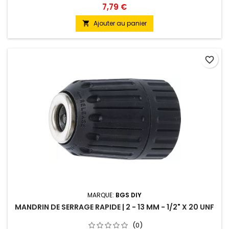
7,79 €
Ajouter au panier

favorite_border
MARQUE:
BGS DIY
MANDRIN DE SERRAGE RAPIDE | 2 - 13 MM - 1/2" X 20 UNF
(0)