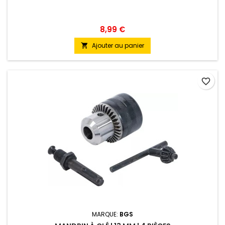
8,99 €
Ajouter au panier

favorite_border
MARQUE:
BGS