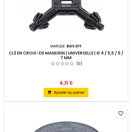
MARQUE:
BGS DIY
CLÉ EN CROIX-DE MANDRIN | UNIVERSELLE | Ø 4 / 5,5 / 6 /
7 MM
(0)
4,31 €
Ajouter au panier

favorite_border