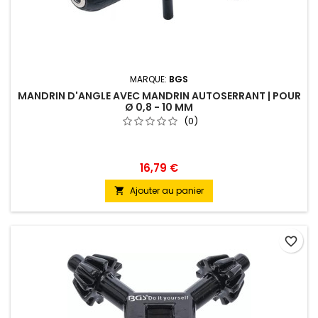
MARQUE:
BGS
MANDRIN D'ANGLE AVEC MANDRIN AUTOSERRANT | POUR
Ø 0,8 - 10 MM
(0)
16,79 €
Ajouter au panier

favorite_border