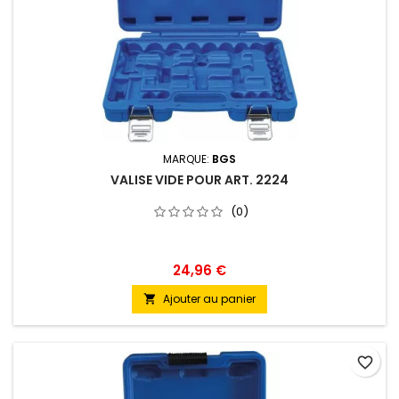
MARQUE:
BGS
VALISE VIDE POUR ART. 2224
(0)
24,96 €
Ajouter au panier

favorite_border