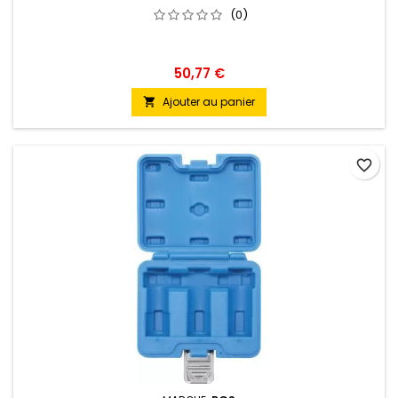
(0)
50,77 €
Ajouter au panier

favorite_border