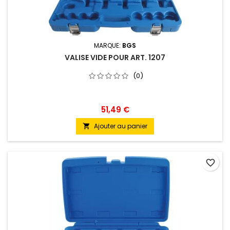
MARQUE:
BGS
VALISE VIDE POUR ART. 1207
(0)
51,49 €
Ajouter au panier

favorite_border