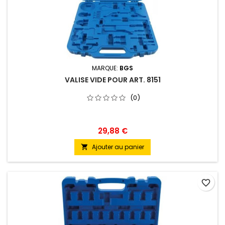
MARQUE:
BGS
VALISE VIDE POUR ART. 8151
(0)
29,88 €
Ajouter au panier

favorite_border