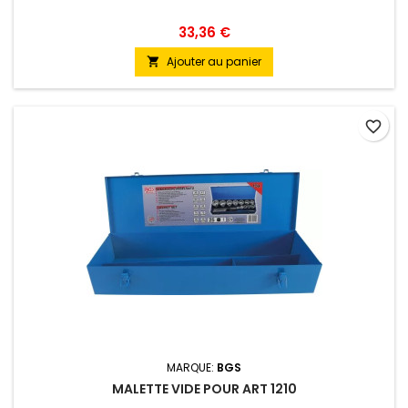
33,36 €
Ajouter au panier

favorite_border
MARQUE:
BGS
MALETTE VIDE POUR ART 1210