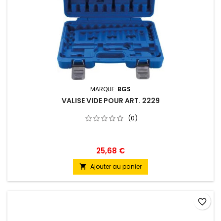
MARQUE:
BGS
VALISE VIDE POUR ART. 2229
(0)
25,68 €
Ajouter au panier

favorite_border