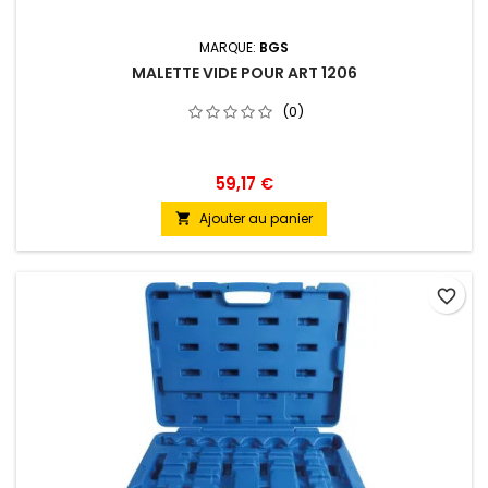
MARQUE:
BGS
MALETTE VIDE POUR ART 1206
(0)
59,17 €
Ajouter au panier

favorite_border