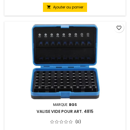
Ajouter au panier

favorite_border
MARQUE:
BGS
VALISE VIDE POUR ART. 4815
(0)