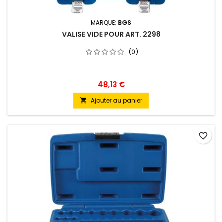
MARQUE:
BGS
VALISE VIDE POUR ART. 2298
(0)
48,13 €
Ajouter au panier

favorite_border