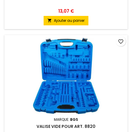
13,07 €
Ajouter au panier

favorite_border
MARQUE:
BGS
VALISE VIDE POUR ART. 8820