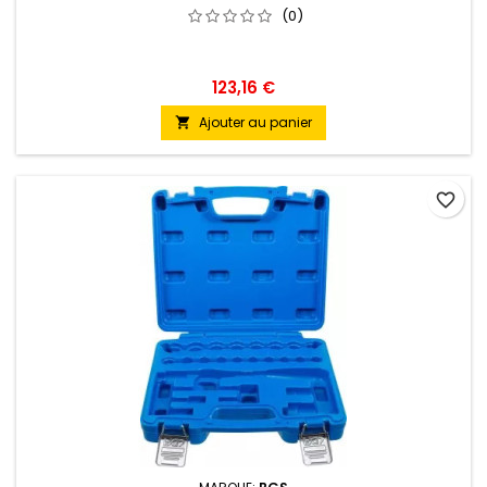
(0)
123,16 €
Ajouter au panier

favorite_border