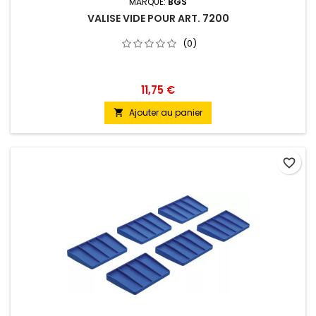
MARQUE:
BGS
VALISE VIDE POUR ART. 7200
(0)
11,75 €
Ajouter au panier

favorite_border