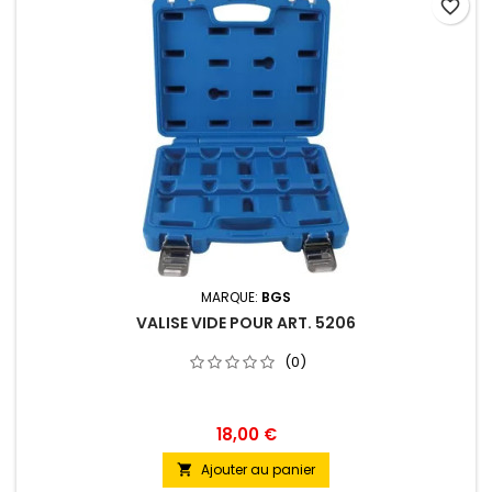
favorite_border
MARQUE:
BGS
VALISE VIDE POUR ART. 5206
(0)
18,00 €
Ajouter au panier
