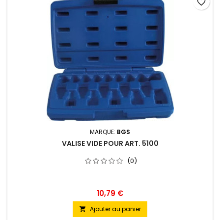
favorite_border
MARQUE:
BGS
VALISE VIDE POUR ART. 5100
(0)
10,79 €
Ajouter au panier
