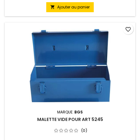
Ajouter au panier

favorite_border
MARQUE:
BGS
MALETTE VIDE POUR ART 5245
(0)