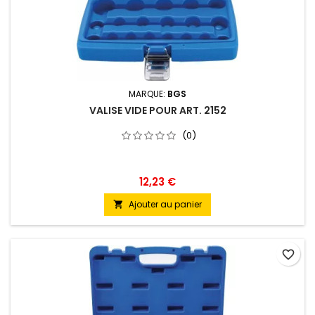
MARQUE:
BGS
VALISE VIDE POUR ART. 2152
(0)
12,23 €
Ajouter au panier

favorite_border