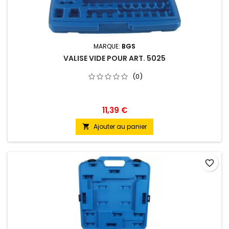
MARQUE:
BGS
VALISE VIDE POUR ART. 5025
(0)
11,39 €
Ajouter au panier

favorite_border