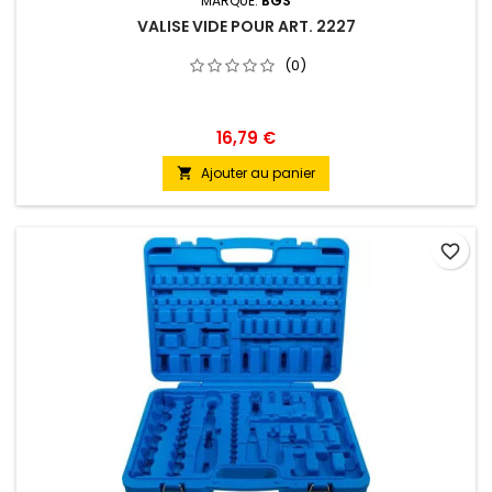
MARQUE:
BGS
VALISE VIDE POUR ART. 2227
(0)
16,79 €
Ajouter au panier

favorite_border