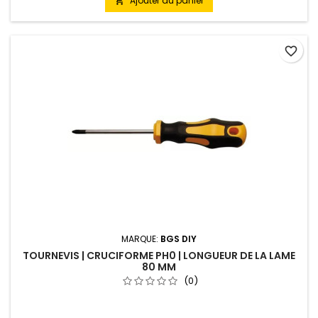
Ajouter au panier

favorite_border
MARQUE:
BGS DIY
TOURNEVIS | CRUCIFORME PH0 | LONGUEUR DE LA LAME
80 MM
(0)