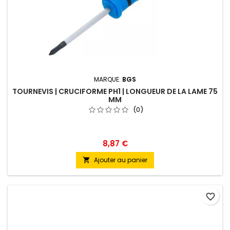
MARQUE:
BGS
TOURNEVIS | CRUCIFORME PH1 | LONGUEUR DE LA LAME 75
MM
(0)
8,87 €
Ajouter au panier

favorite_border