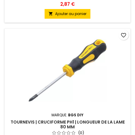
2,87 €
Ajouter au panier

favorite_border
MARQUE:
BGS DIY
TOURNEVIS | CRUCIFORME PH1 | LONGUEUR DE LA LAME
80 MM
(0)