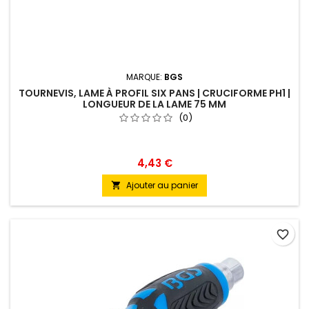
MARQUE:
BGS
TOURNEVIS, LAME À PROFIL SIX PANS | CRUCIFORME PH1 |
LONGUEUR DE LA LAME 75 MM
(0)
4,43 €
Ajouter au panier

favorite_border