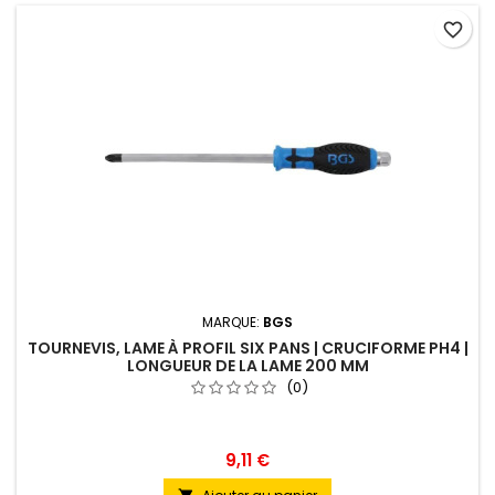
favorite_border
MARQUE:
BGS
TOURNEVIS, LAME À PROFIL SIX PANS | CRUCIFORME PH4 |
LONGUEUR DE LA LAME 200 MM
(0)
9,11 €