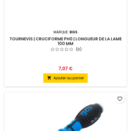
MARQUE:
BGS
TOURNEVIS | CRUCIFORME PH0 | LONGUEUR DE LA LAME
100 MM
(0)
7,07 €
Ajouter au panier

favorite_border