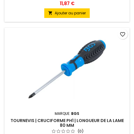
11,87 €
Ajouter au panier

favorite_border
MARQUE:
BGS
TOURNEVIS | CRUCIFORME PH1 | LONGUEUR DE LA LAME
80 MM
(0)