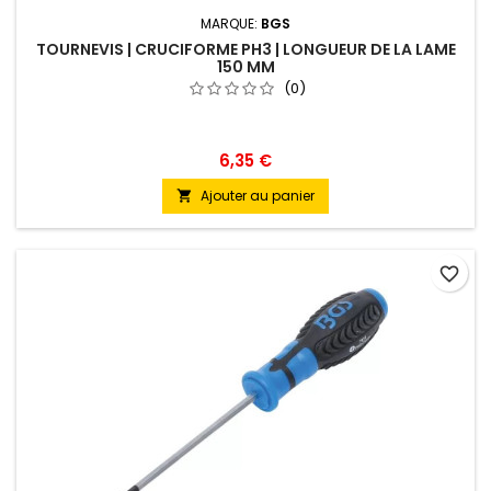
MARQUE:
BGS
TOURNEVIS | CRUCIFORME PH3 | LONGUEUR DE LA LAME
150 MM
(0)
6,35 €
Ajouter au panier

favorite_border