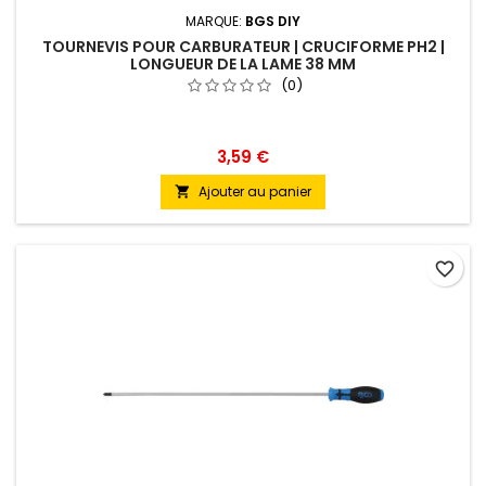
MARQUE:
BGS DIY
TOURNEVIS POUR CARBURATEUR | CRUCIFORME PH2 |
LONGUEUR DE LA LAME 38 MM
(0)
3,59 €
Ajouter au panier

favorite_border