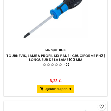
MARQUE:
BGS
TOURNEVIS, LAME À PROFIL SIX PANS | CRUCIFORME PH2 |
LONGUEUR DE LA LAME 100 MM
(0)
6,23 €
Ajouter au panier

favorite_border