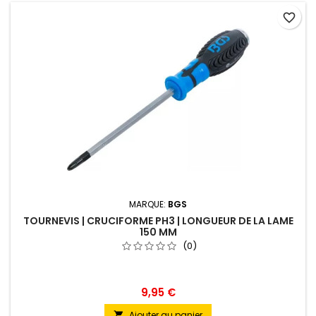
favorite_border
MARQUE:
BGS
TOURNEVIS | CRUCIFORME PH3 | LONGUEUR DE LA LAME
150 MM
(0)
9,95 €
Ajouter au panier
