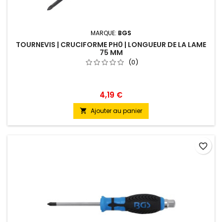
MARQUE:
BGS
TOURNEVIS | CRUCIFORME PH0 | LONGUEUR DE LA LAME
75 MM
(0)
4,19 €
Ajouter au panier

favorite_border