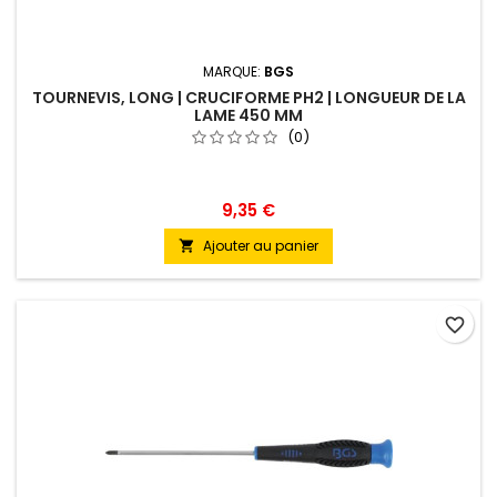
MARQUE:
BGS
TOURNEVIS, LONG | CRUCIFORME PH2 | LONGUEUR DE LA
LAME 450 MM
(0)
9,35 €
Ajouter au panier

favorite_border