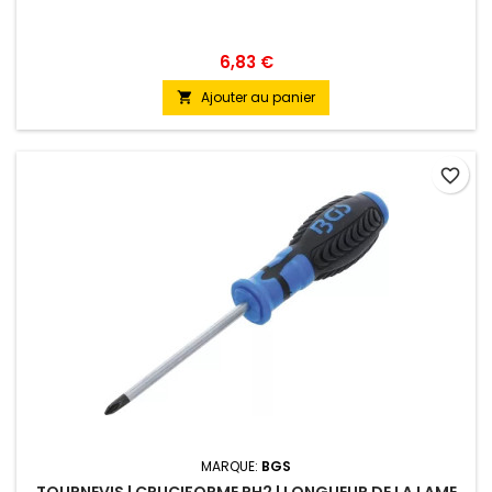
6,83 €
Ajouter au panier

favorite_border
MARQUE:
BGS