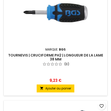
MARQUE:
BGS
TOURNEVIS | CRUCIFORME PH2 | LONGUEUR DE LA LAME
38 MM
(0)
9,23 €
Ajouter au panier

favorite_border