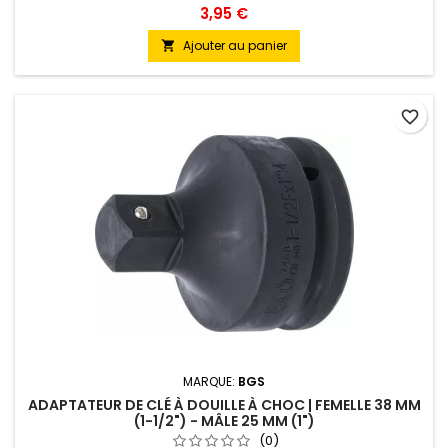
3,95 €
Ajouter au panier

favorite_border
MARQUE:
BGS
ADAPTATEUR DE CLÉ À DOUILLE À CHOC | FEMELLE 38 MM
(1-1/2") - MÂLE 25 MM (1")
(0)