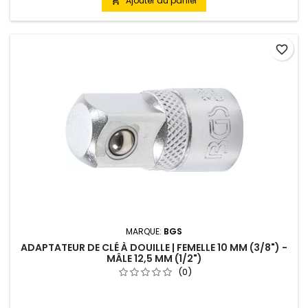
Ajouter au panier

favorite_border
MARQUE:
BGS
ADAPTATEUR DE CLÉ À DOUILLE | FEMELLE 10 MM (3/8") -
MÂLE 12,5 MM (1/2")
(0)