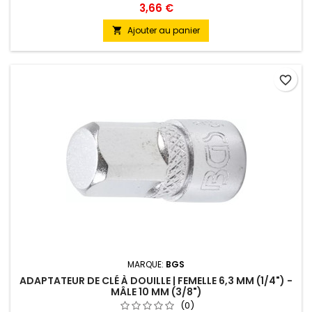
Profil d'entraînement:Quatre pans creux Taille de profil
3,66 €
d'entraînement, pouces:1/2 " Taille de profil d'entraînement,
métrique:12,5 mm Poids brut:56 g Longueur:36 mm
Ajouter au panier

Matière:Acier chrome-vanadium Traitement de
surface:Chromé Adapté à...
favorite_border
MARQUE:
BGS
ADAPTATEUR DE CLÉ À DOUILLE | FEMELLE 6,3 MM (1/4") -
MÂLE 10 MM (3/8")
(0)