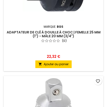
MARQUE:
BGS
ADAPTATEUR DE CLÉ À DOUILLE À CHOC | FEMELLE 25 MM
(1") - MÂLE 20 MM (3/4")
(0)
22,32 €
Ajouter au panier

favorite_border