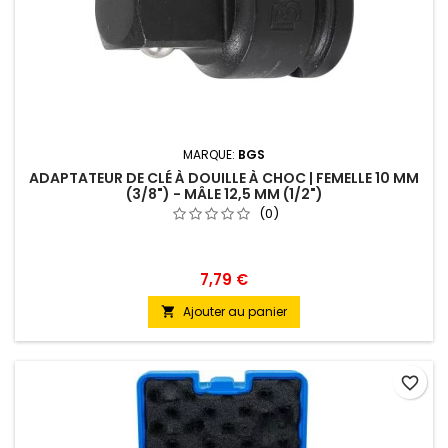
MARQUE:
BGS
ADAPTATEUR DE CLÉ À DOUILLE À CHOC | FEMELLE 10 MM
(3/8") - MÂLE 12,5 MM (1/2")
(0)
7,79 €
Ajouter au panier

favorite_border