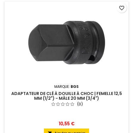
favorite_border
MARQUE:
BGS
ADAPTATEUR DE CLÉ À DOUILLE À CHOC | FEMELLE 12,5
MM (1/2") - MÂLE 20 MM (3/4")
(0)
10,55 €