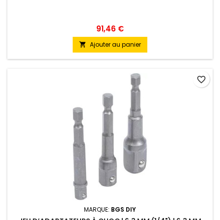
91,46 €
Ajouter au panier

favorite_border
MARQUE:
BGS DIY