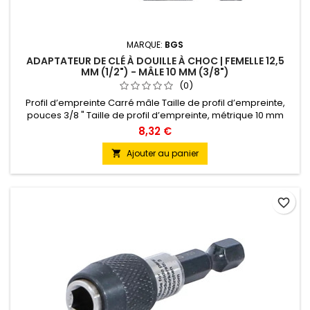
MARQUE:
BGS
ADAPTATEUR DE CLÉ À DOUILLE À CHOC | FEMELLE 12,5
MM (1/2") - MÂLE 10 MM (3/8")
(0)
Profil d’empreinte Carré mâle Taille de profil d’empreinte,
pouces 3/8 " Taille de profil d’empreinte, métrique 10 mm
Profil d'entraînement Quatre pans creux Taille de profil
8,32 €
d'entraînement, pouces 1/2 " Taille de profil d'entraînement,
métrique 12,5 mm Poids brut 74 g Couple max. 230 Nm
Ajouter au panier

Matière Acier chrome-molybdène Traitement de...
favorite_border