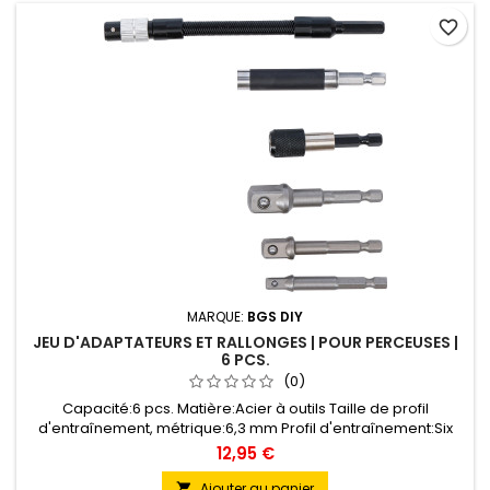
favorite_border
MARQUE:
BGS DIY
JEU D'ADAPTATEURS ET RALLONGES | POUR PERCEUSES |
6 PCS.
(0)
Capacité:6 pcs. Matière:Acier à outils Taille de profil
d'entraînement, métrique:6,3 mm Profil d'entraînement:Six
pans mâle Taille de profil d'entraînement, pouces:1/4 "
12,95 €
Ajouter au panier
