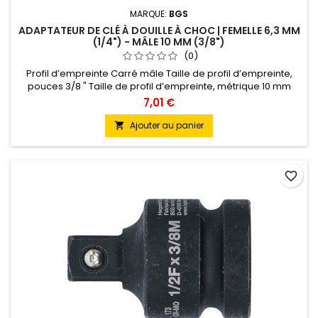
MARQUE:
BGS
ADAPTATEUR DE CLÉ À DOUILLE À CHOC | FEMELLE 6,3 MM
(1/4") - MÂLE 10 MM (3/8")
(0)
Profil d’empreinte Carré mâle Taille de profil d’empreinte,
pouces 3/8 " Taille de profil d’empreinte, métrique 10 mm
Profil d'entraînement Quatre pans creux Taille de profil
7,01 €
d'entraînement, pouces 1/4 " Taille de profil d'entraînement,
métrique 6,3 mm Poids brut 22 g Couple max. 70 Nm Matière
Ajouter au panier

Acier chrome-molybdène Traitement de...
favorite_border