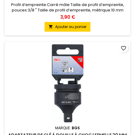
Profil d’empreinte:Carré mâle Taille de profil d’empreinte,
pouces:3/8 " Taille de profil d’empreinte, métrique:10 mm
Profil d'entraînement:Quatre pans creux Taille de profil
3,90 €
d'entraînement, pouces:1/4 " Taille de profil d'entraînement,
métrique:6,3 mm Poids brut:23 g Matière:Acier chrome-
Ajouter au panier

vanadium Traitement de surface:Chromé Adapté à
l'emballage en...
favorite_border
MARQUE:
BGS