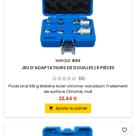
MARQUE:
BGS
JEU D’ADAPTATEURS DE DOUILLES | 6 PIÈCES
(0)
Poids brut 616 g Matière Acier chrome-vanadium Traitement
de surface Chromé, mat
22,44 €
Ajouter au panier

favorite_border