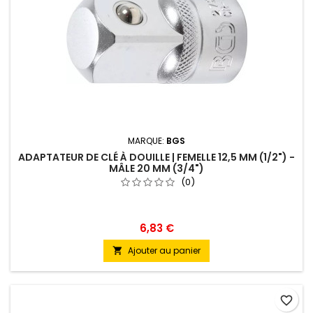
MARQUE:
BGS
ADAPTATEUR DE CLÉ À DOUILLE | FEMELLE 12,5 MM (1/2") -
MÂLE 20 MM (3/4")
(0)
6,83 €
Ajouter au panier

favorite_border