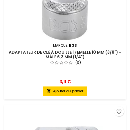
MARQUE:
BGS
ADAPTATEUR DE CLÉ À DOUILLE | FEMELLE 10 MM (3/8") -
MÂLE 6,3 MM (1/4")
(0)
3,11 €
Ajouter au panier

favorite_border