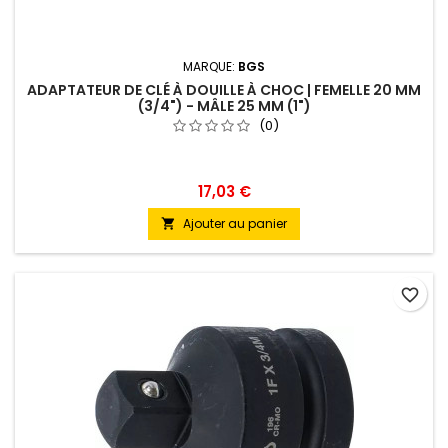
MARQUE:
BGS
ADAPTATEUR DE CLÉ À DOUILLE À CHOC | FEMELLE 20 MM
(3/4") - MÂLE 25 MM (1")
(0)
17,03 €
Ajouter au panier

favorite_border