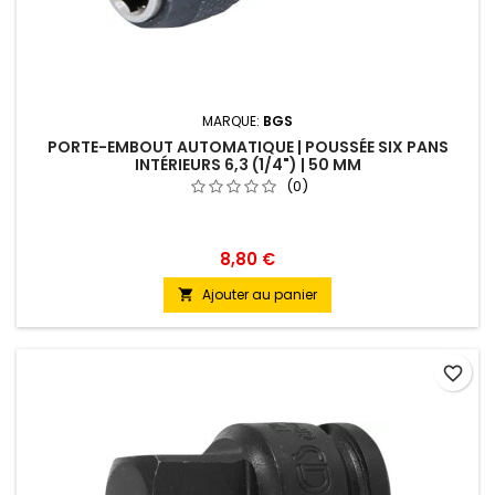
MARQUE:
BGS
PORTE-EMBOUT AUTOMATIQUE | POUSSÉE SIX PANS
INTÉRIEURS 6,3 (1/4") | 50 MM
(0)
8,80 €
Ajouter au panier

favorite_border