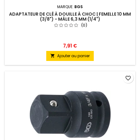
MARQUE:
BGS
ADAPTATEUR DE CLÉ À DOUILLE À CHOC | FEMELLE 10 MM
(3/8") - MÂLE 6,3 MM (1/4")
(0)
7,91 €
Ajouter au panier

favorite_border