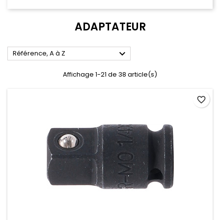
ADAPTATEUR

Référence, A à Z
Affichage 1-21 de 38 article(s)
favorite_border