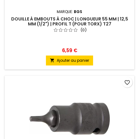
MARQUE:
BGS
DOUILLE À EMBOUTS À CHOC | LONGUEUR 55 MM | 12,5
MM (1/2") | PROFIL T (POUR TORX) T27
(0)
6,59 €
Ajouter au panier

favorite_border