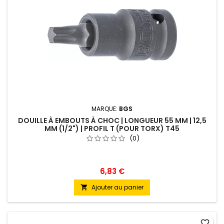
MARQUE:
BGS
DOUILLE À EMBOUTS À CHOC | LONGUEUR 55 MM | 12,5
MM (1/2") | PROFIL T (POUR TORX) T45
(0)
6,83 €
Ajouter au panier

favorite_border