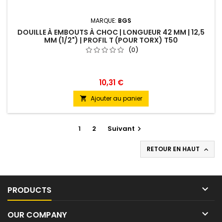
MARQUE:
BGS
DOUILLE À EMBOUTS À CHOC | LONGUEUR 42 MM | 12,5
MM (1/2") | PROFIL T (POUR TORX) T50
(0)
10,31 €
Ajouter au panier

1
2
Suivant

RETOUR EN HAUT


PRODUCTS

OUR COMPANY