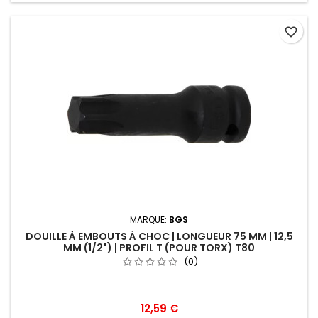
favorite_border
MARQUE:
BGS
DOUILLE À EMBOUTS À CHOC | LONGUEUR 75 MM | 12,5
MM (1/2") | PROFIL T (POUR TORX) T80
(0)
12,59 €