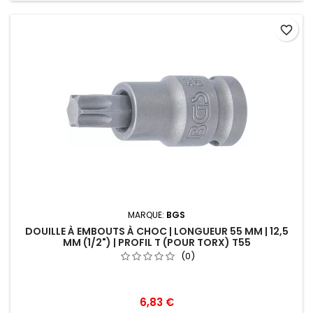
favorite_border
MARQUE:
BGS
DOUILLE À EMBOUTS À CHOC | LONGUEUR 55 MM | 12,5
MM (1/2") | PROFIL T (POUR TORX) T55
(0)
6,83 €