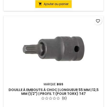
Ajouter au panier

favorite_border
MARQUE:
BGS
DOUILLE À EMBOUTS À CHOC | LONGUEUR 55 MM | 12,5
MM (1/2") | PROFIL T (POUR TORX) T47
(0)