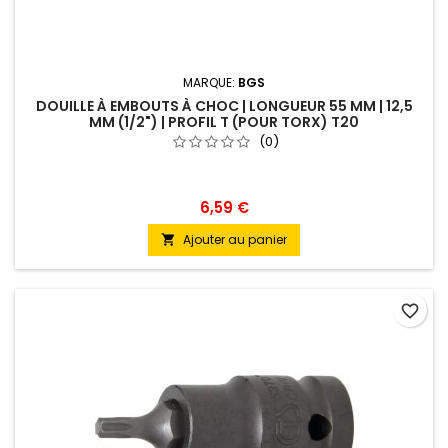
MARQUE:
BGS
DOUILLE À EMBOUTS À CHOC | LONGUEUR 55 MM | 12,5
MM (1/2") | PROFIL T (POUR TORX) T20
(0)
6,59 €
Ajouter au panier

favorite_border