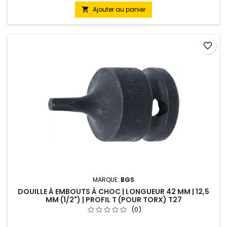
Ajouter au panier

favorite_border
MARQUE:
BGS
DOUILLE À EMBOUTS À CHOC | LONGUEUR 42 MM | 12,5
MM (1/2") | PROFIL T (POUR TORX) T27
(0)