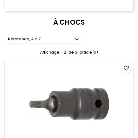
À CHOCS

Référence, A à Z
Affichage 1-21 de 31 article(s)
favorite_border