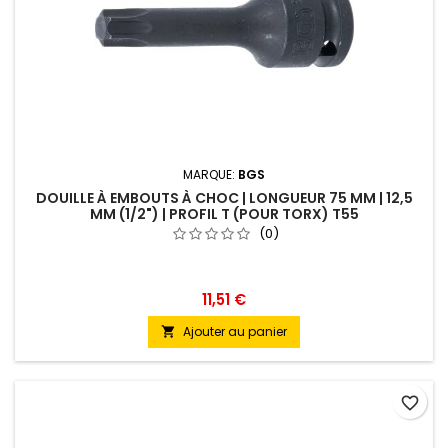
MARQUE:
BGS
DOUILLE À EMBOUTS À CHOC | LONGUEUR 75 MM | 12,5
MM (1/2") | PROFIL T (POUR TORX) T55
(0)
11,51 €
Ajouter au panier

favorite_border