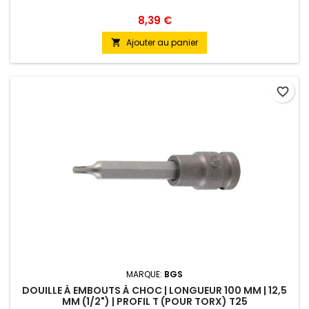
8,39 €
Ajouter au panier

favorite_border
MARQUE:
BGS
DOUILLE À EMBOUTS À CHOC | LONGUEUR 100 MM | 12,5
MM (1/2") | PROFIL T (POUR TORX) T25