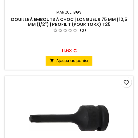
MARQUE:
BGS
DOUILLE À EMBOUTS À CHOC | LONGUEUR 75 MM | 12,5
MM (1/2") | PROFIL T (POUR TORX) T25
(0)
11,63 €
Ajouter au panier

favorite_border