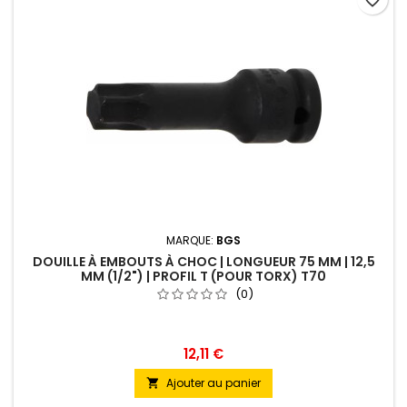
favorite_border
MARQUE:
BGS
DOUILLE À EMBOUTS À CHOC | LONGUEUR 75 MM | 12,5
MM (1/2") | PROFIL T (POUR TORX) T70
(0)
12,11 €
Ajouter au panier
