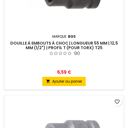
MARQUE:
BGS
DOUILLE À EMBOUTS À CHOC | LONGUEUR 55 MM | 12,5
MM (1/2") | PROFIL T (POUR TORX) T25
(0)
6,59 €
Ajouter au panier

favorite_border