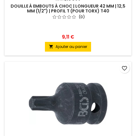
DOUILLE À EMBOUTS À CHOC | LONGUEUR 42 MM | 12,5
MM (1/2") | PROFIL T (POUR TORX) T40
(0)
9,11 €
Ajouter au panier

favorite_border