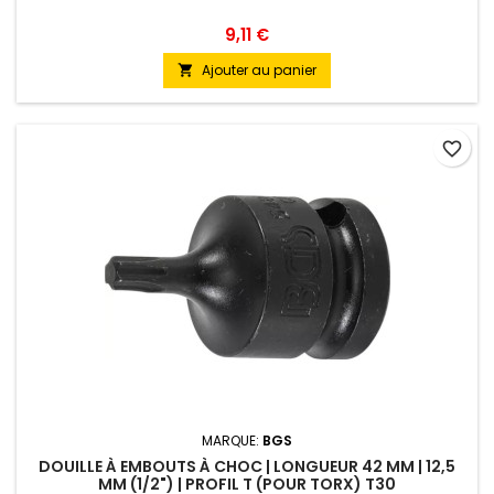
9,11 €
Ajouter au panier

favorite_border
MARQUE:
BGS
DOUILLE À EMBOUTS À CHOC | LONGUEUR 42 MM | 12,5
MM (1/2") | PROFIL T (POUR TORX) T30