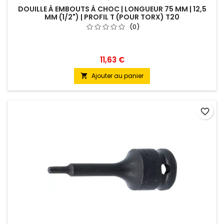
DOUILLE À EMBOUTS À CHOC | LONGUEUR 75 MM | 12,5
MM (1/2") | PROFIL T (POUR TORX) T20
(0)
11,63 €
Ajouter au panier

favorite_border