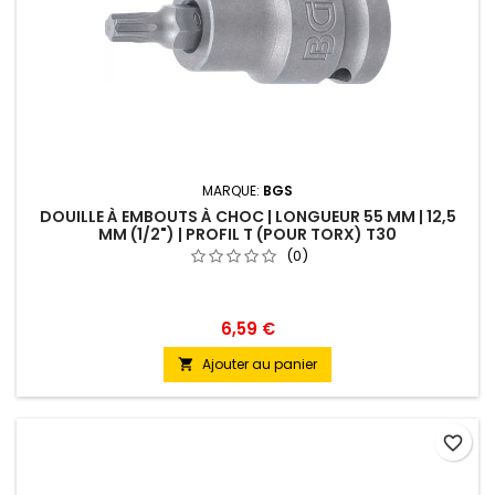
MARQUE:
BGS
DOUILLE À EMBOUTS À CHOC | LONGUEUR 55 MM | 12,5
MM (1/2") | PROFIL T (POUR TORX) T30
(0)
6,59 €
Ajouter au panier

favorite_border