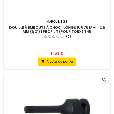
MARQUE:
BGS
DOUILLE À EMBOUTS À CHOC | LONGUEUR 75 MM | 12,5
MM (1/2") | PROFIL T (POUR TORX) T45
(0)
11,63 €
Ajouter au panier

favorite_border