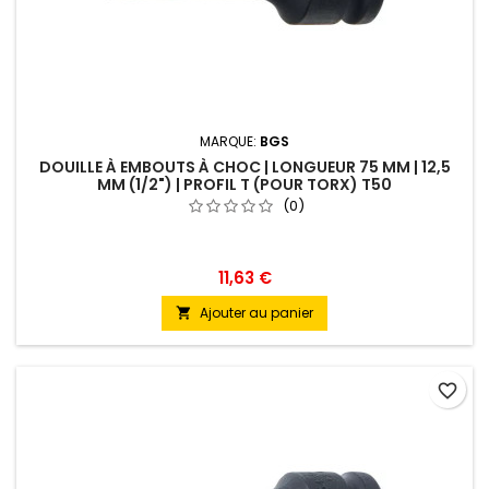
MARQUE:
BGS
DOUILLE À EMBOUTS À CHOC | LONGUEUR 75 MM | 12,5
MM (1/2") | PROFIL T (POUR TORX) T50
(0)
11,63 €
Ajouter au panier

favorite_border