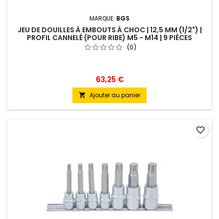
MARQUE:
BGS
JEU DE DOUILLES À EMBOUTS À CHOC | 12,5 MM (1/2") |
PROFIL CANNELÉ (POUR RIBE) M5 - M14 | 9 PIÈCES
(0)
63,25 €
Ajouter au panier

favorite_border