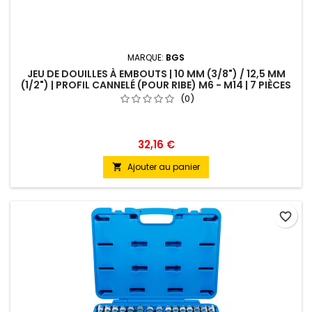
MARQUE:
BGS
JEU DE DOUILLES À EMBOUTS | 10 MM (3/8") / 12,5 MM
(1/2") | PROFIL CANNELÉ (POUR RIBE) M6 - M14 | 7 PIÈCES
(0)
32,16 €
Ajouter au panier

favorite_border