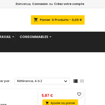
Bienvenue,
Connexion
ou
Créez votre compte
×
×
×
×
shopping_cart
Panier:
0
Produits - 0,00 €
RAVAIL
CONSOMMABLES
)
n
s



ier par :
Référence, A à Z
favorite_border
5,87 €
Ajouter au panier
