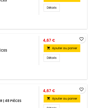
ÈCES
Détails
favorite_border
4,67 €
Ajouter au panier

ÈCES
Détails
favorite_border
4,67 €
Ajouter au panier

 | 48 PIÈCES