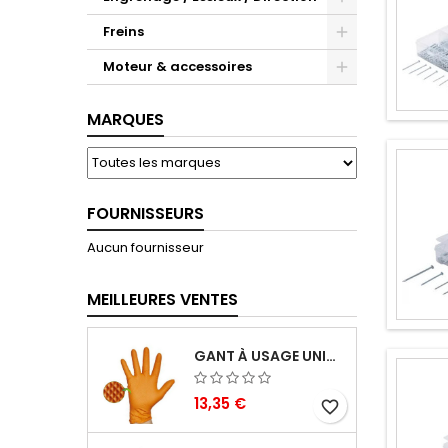
Freins
Moteur & accessoires
MARQUES
FOURNISSEURS
Aucun fournisseur
MEILLEURES VENTES
GANT À USAGE UNIQUE NITRILE GENTLE GRIP ORANGE 8,5 GR
13,35 €
favorite_border