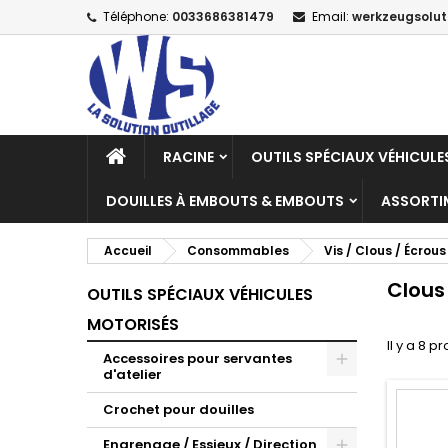
Téléphone:
0033686381479
Email:
werkzeugsolu
M
(
C
C
add_circle_outline
((
Vo
No
d'e
RACINE
OUTILS SPÉCIAUX VÉHICUL
DOUILLES À EMBOUTS & EMBOUTS
ASSORTI
Accueil
Consommables
Vis / Clous / Écrous
Clous
OUTILS SPÉCIAUX VÉHICULES
MOTORISÉS
Il y a 8 pr
Accessoires pour servantes
d'atelier
Crochet pour douilles
Engrenage / Essieux / Direction